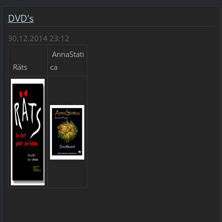
DVD's
30.12.2014 23:12
AnnaStati
Räts
ca