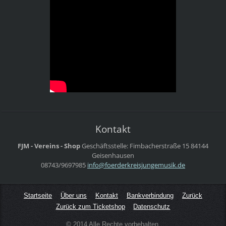
Kontakt
FJM - Vereins - Shop
Geschäftsstelle:
Fimbacherstraße 15
84144
Geisenhausen
08743/9697985
info@foe
rderkrei
sjungemu
sik.de
Startseite
Über uns
Kontakt
Bankverbindung
Zurück
Zurück zum Ticketshop
Datenschutz
© 2014 Alle Rechte vorbehalten.