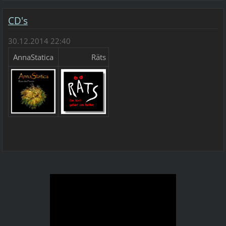
CD's
30.12.2014 22:40
AnnaStatica
Räts